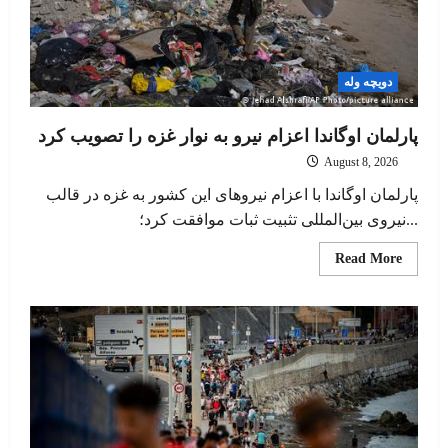
دویچه وله
پارلمان اوگاندا اعزام نیرو به نوار غزه را تصویب کرد
August 8, 2026
پارلمان اوگاندا با اعزام نیروهای این کشور به غزه در قالب
نیروی بین‌المللی تثبیت ثبات موافقت کرد؛...
Read
Read More
more
about
پارلمان
اوگاندا
اعزام
نیرو
به
نوار
غزه
را
تصویب
کرد