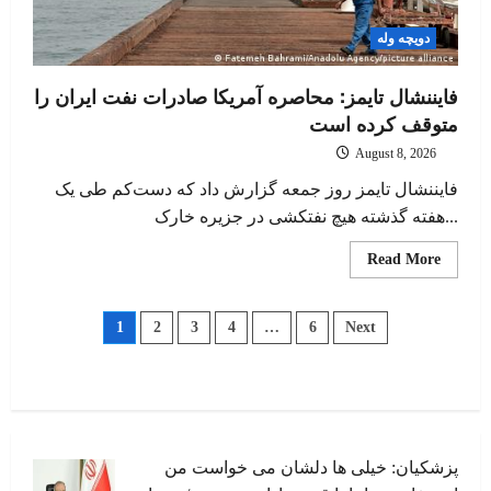
دویچه وله
فایننشال تایمز: محاصره آمریکا صادرات نفت ایران را
متوقف کرده است
August 8, 2026
فایننشال تایمز روز جمعه گزارش داد که دست‌کم طی یک
هفته گذشته هیچ نفتکشی در جزیره خارک...
Read
Read More
more
about
ایننشال
Posts
تایمز:
1
2
3
4
…
6
Next
حاصره
آمریکا
pagination
صادرات
نفت
ایران
را
متوقف
کرده
است
پزشکیان: خیلی ها دلشان می خواست من